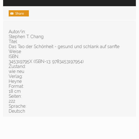
Autor/in:
Stephen T. Chang
Titel:
Das Tao der Schönheit - gesund und schlank auf sanfte
Weise
ISBN:
345319795X (ISBN-13: 9783453197954)
Zustand:
wie neu
Verlag:
Heyne
Format:
18 cm
Seiten:
222
Sprache:
Deutsch