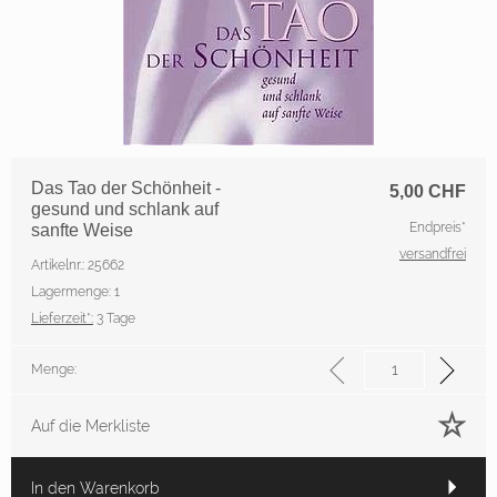
Das Tao der Schönheit -
5,00
CHF
gesund und schlank auf
Endpreis*
sanfte Weise
versandfrei
Artikelnr.: 25662
Lagermenge: 1
Lieferzeit*:
3 Tage
Menge:
Auf die Merkliste
In den Warenkorb