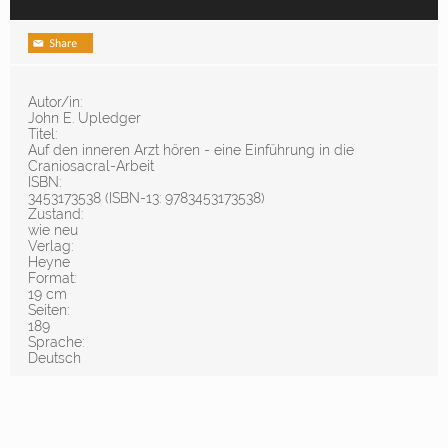
Autor/in:
John E. Upledger
Titel:
Auf den inneren Arzt hören - eine Einführung in die
Craniosacral-Arbeit
ISBN:
3453173538 (ISBN-13: 9783453173538)
Zustand:
wie neu
Verlag:
Heyne
Format:
19 cm
Seiten:
189
Sprache:
Deutsch