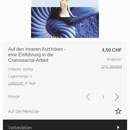
Auf den inneren Arzt hören -
4,50
CHF
eine Einführung in die
Endpreis*
Craniosacral-Arbeit
zzgl. Versand
Artikelnr.: 25669
Lagermenge: 0
Lieferzeit*:
8 Tage
Menge:
Auf die Merkliste
Vorbestellen