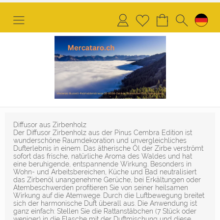
Anmelden
Merkliste
Diffusor aus Zirbenholz
Der Diffusor Zirbenholz aus der Pinus Cembra Edition ist
wunderschöne Raumdekoration und unvergleichliches
Dufterlebnis in einem. Das ätherische Öl der Zirbe verströmt
sofort das frische, natürliche Aroma des Waldes und hat
eine beruhigende, entspannende Wirkung. Besonders in
Wohn- und Arbeitsbereichen, Küche und Bad neutralisiert
das Zirbenöl unangenehme Gerüche, bei Erkältungen oder
Atembeschwerden profitieren Sie von seiner heilsamen
Wirkung auf die Atemwege. Durch die Luftbewegung breitet
sich der harmonische Duft überall aus. Die Anwendung ist
ganz einfach: Stellen Sie die Rattanstäbchen (7 Stück oder
weniger) in die Flasche mit der Duftmischung und diese