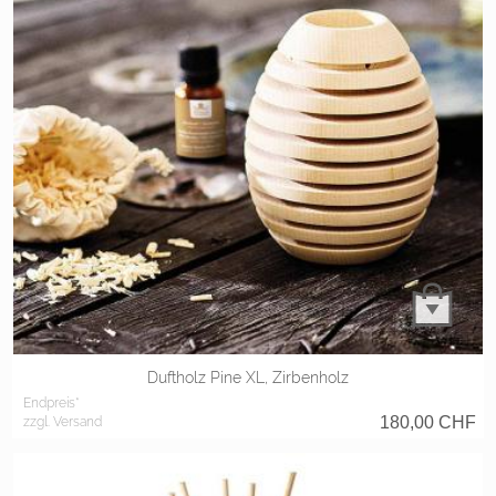
Duftholz Pine XL, Zirbenholz
Endpreis*
180,00
CHF
zzgl. Versand