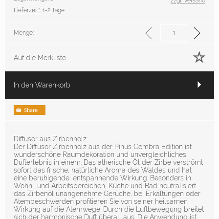
zzgl. Versand
Lieferzeit*:
1-2 Tage
Menge:
Auf die Merkliste
In den Warenkorb
Diffusor aus Zirbenholz
Der Diffusor Zirbenholz aus der Pinus Cembra Edition ist
wunderschöne Raumdekoration und unvergleichliches
Dufterlebnis in einem. Das ätherische Öl der Zirbe verströmt
sofort das frische, natürliche Aroma des Waldes und hat
eine beruhigende, entspannende Wirkung. Besonders in
Wohn- und Arbeitsbereichen, Küche und Bad neutralisiert
das Zirbenöl unangenehme Gerüche, bei Erkältungen oder
Atembeschwerden profitieren Sie von seiner heilsamen
Wirkung auf die Atemwege. Durch die Luftbewegung breitet
sich der harmonische Duft überall aus. Die Anwendung ist