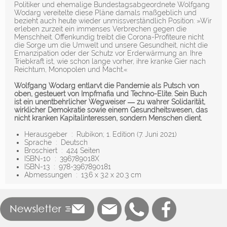
Politiker und ehemalige Bundestagsabgeordnete Wolfgang
Wodarg vereitelte diese Pläne damals maßgeblich und
bezieht auch heute wieder unmissverständlich Position: »Wir
erleben zurzeit ein immenses Verbrechen gegen die
Menschheit. Offenkundig treibt die Corona-Profiteure nicht
die Sorge um die Umwelt und unsere Gesundheit, nicht die
Emanzipation oder der Schutz vor Erderwärmung an. Ihre
Triebkraft ist, wie schon lange vorher, ihre kranke Gier nach
Reichtum, Monopolen und Macht.«
Wolfgang Wodarg entlarvt die Pandemie als Putsch von
oben, gesteuert von Impfmafia und Techno-Elite. Sein Buch
ist ein unentbehrlicher Wegweiser ― zu wahrer Solidarität,
wirklicher Demokratie sowie einem Gesundheitswesen, das
nicht kranken Kapitalinteressen, sondern Menschen dient.
Herausgeber ‏ : ‎
Rubikon; 1. Edition (7. Juni 2021)
Sprache ‏ : ‎
Deutsch
Broschiert ‏ : ‎
424 Seiten
ISBN-10 ‏ : ‎
396789018X
ISBN-13 ‏ : ‎
978-3967890181
Abmessungen ‏ : ‎
13.6 x 3.2 x 20.3 cm