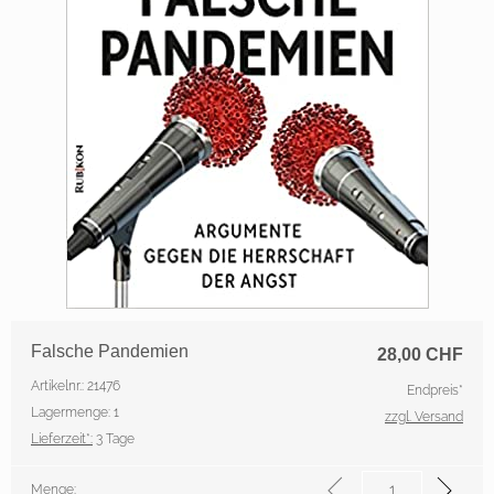
Falsche Pandemien
28,00
CHF
Artikelnr.: 21476
Endpreis*
Lagermenge: 1
zzgl. Versand
Lieferzeit*:
3 Tage
Menge: