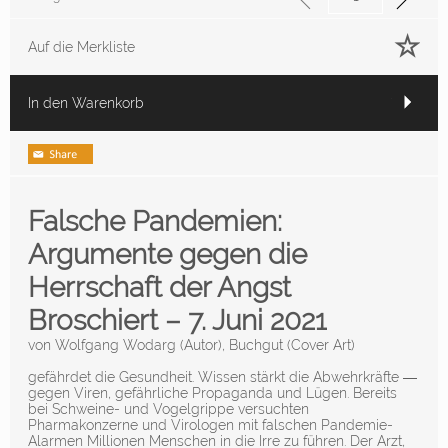
Auf die Merkliste
In den Warenkorb
Falsche Pandemien:
Argumente gegen die
Herrschaft der Angst
Broschiert – 7. Juni 2021
von
Wolfgang Wodarg
(Autor),
Buchgut
(Cover Art)
gefährdet die Gesundheit. Wissen stärkt die Abwehrkräfte ―
gegen Viren, gefährliche Propaganda und Lügen. Bereits
bei Schweine- und Vogelgrippe versuchten
Pharmakonzerne und Virologen mit falschen Pandemie-
Alarmen Millionen Menschen in die Irre zu führen. Der Arzt,