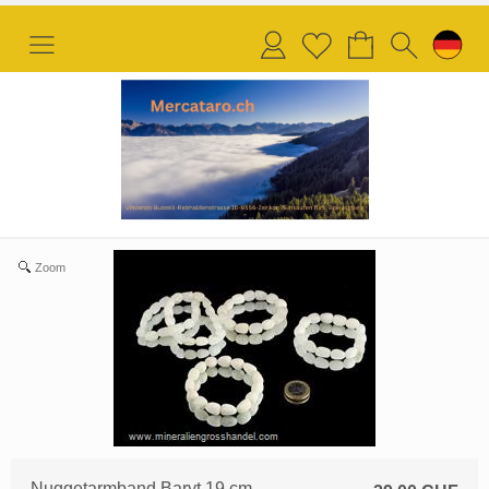
Anmelden
Merkliste
Zoom
Nuggetarmband Baryt 19 cm