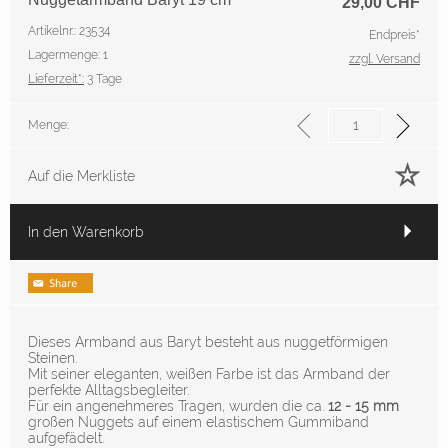
29,00
CHF
Artikelnr.: 23534
Endpreis*
Lagermenge: 1
zzgl. Versand
Lieferzeit*:
3 Tage
Menge:
Auf die Merkliste
In den Warenkorb
Dieses Armband aus Baryt besteht aus nuggetförmigen
Steinen.
Mit seiner eleganten, weißen Farbe ist das Armband der
perfekte Alltagsbegleiter.
Für ein angenehmeres Tragen, wurden die ca.
12 - 15 mm
großen Nuggets auf einem elastischem Gummiband
aufgefädelt.