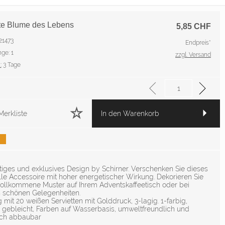
tte Blume des Lebens
5,85
CHF
 21473
Endpreis*
ge: 1
zzgl. Versand
:
3 Tage
Merkliste
In den Warenkorb
tiges und exklusives Design by Schirner. Verschenken Sie dieses
le Accessoire mit hoher energetischer Wirkung. Dekorieren Sie
vollkommene Muster auf Ihrem Adventskaffeetisch oder bei
 schönen Gelegenheiten.
mit 20 weißen Servietten mit Golddruck, 3-lagig. 1-farbig,
i gebleicht, Farben auf Wasserbasis, umweltfreundlich und
sch abbaubar