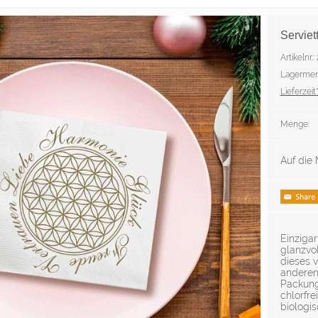
Servie
Artikelnr.:
Lagermen
Lieferzeit*
Menge:
Auf die 
Einzigar
glanzvol
dieses 
anderen
Packung 
chlorfre
biologi