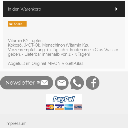
In den Warenkorb
Vitamin K2 Tropfen
Kokosöl (MCT-Öl), Menachinon (Vitamin K2).
Verzehrempfehlung: 1 x täglich 1 Tropfen in ein Glas Wasser
geben. - Lieferbar innerhalb von 2 - 3 Tagen!
Abgefüllt im Original MIRON Violett-Glas
Impressum