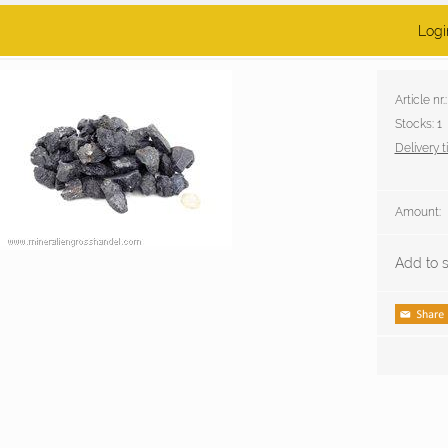
Logi
Article n
Stocks: 1
Delivery t
Amount:
Add to s