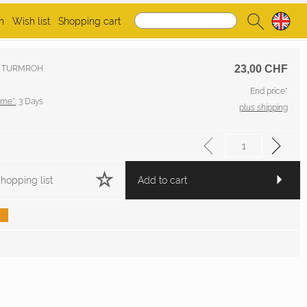
n
Wish list
Shopping cart
23,00
CHF
r.: TURMROH
End price*
ime*:
3 Days
plus shipping
hopping list
Add to cart